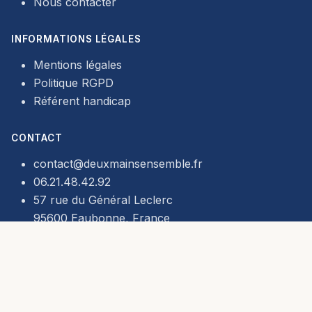
Nous contacter
INFORMATIONS LÉGALES
Mentions légales
Politique RGPD
Référent handicap
CONTACT
contact@deuxmainsensemble.fr
06.21.48.42.92
57 rue du Général Leclerc
95600 Eaubonne, France
SIRET :
91497436500019 ·
Code APE :
8559A ·
RCS :
Pontoise
Organisme de formation en cours d'enregistrement auprès de la
DREETS Île-de-France. Démarche de certification
Qualiopi
— actions